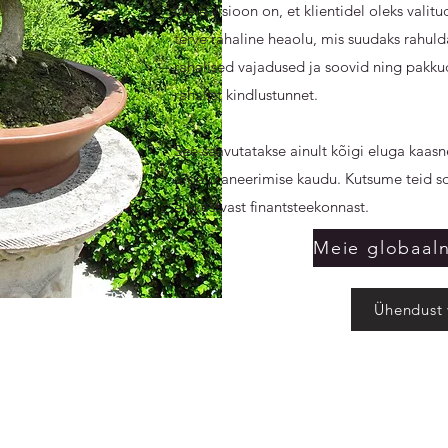
Meie visioon on, et klientidel oleks valit
terve rahaline heaolu, mis suudaks rahuld
rahalised vajadused ja soovid ning pakku
rahalist kindlustunnet.
See saavutatakse ainult kõigi eluga kaasn
õige planeerimise kaudu. Kutsume teid 
elukestvast finantsteekonnast.
Ühendust