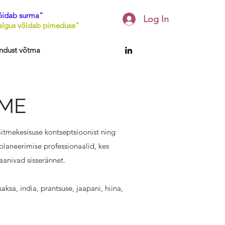
õidab surma"
Log In
lgus võidab pimeduse"
ndust võtma
EME
mitmekesisuse kontseptsioonist ning
planeerimise professionaalid, kes
aanivad sisserännet.
ksa, india, prantsuse, jaapani, hiina,