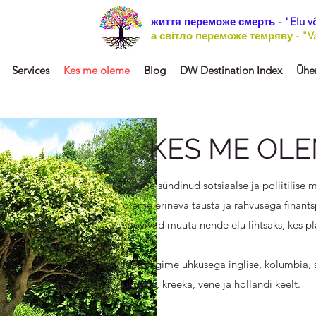
життя переможе смерть - "Elu v
а світло переможе темряву - "Va
Services
Kes me oleme
Blog
DW Destination Index
Ühe
KES ME OL
Oleme sündinud sotsiaalse ja poliitilise 
oleme erineva tausta ja rahvusega finants
soovivad muuta nende elu lihtsaks, kes pl
Me räägime uhkusega inglise, kolumbia, sa
ukraina, kreeka, vene ja hollandi keelt.