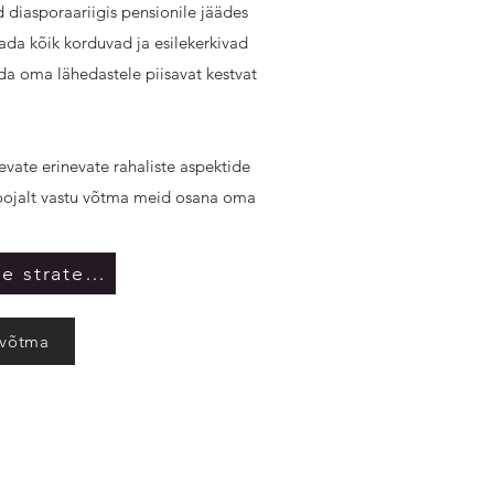
ud diasporaariigis pensionile jäädes
ada kõik korduvad ja esilekerkivad
da oma lähedastele piisavat kestvat
evate erinevate rahaliste aspektide
soojalt vastu võtma meid osana oma
Meie globaalne strateegia
 võtma